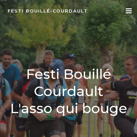
Aller
au
FESTI BOUILLÉ-COURDAULT
contenu
Festi Bouillé
Courdault
L'asso qui bouge