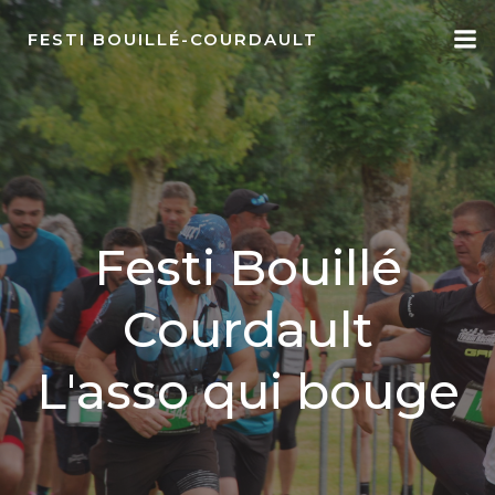
Aller
au
FESTI BOUILLÉ-COURDAULT
contenu
Festi Bouillé
Courdault
L'asso qui bouge